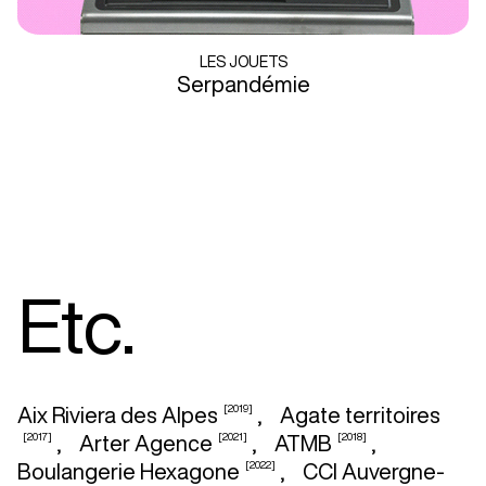
LES JOUETS
Serpandémie
Etc.
[2019]
Aix Riviera des Alpes
,
Agate territoires
[2017]
[2021]
[2018]
,
Arter Agence
,
ATMB
,
[2022]
Boulangerie Hexagone
,
CCI Auvergne-