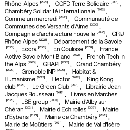
[2021]
[2021]
Rhône-Alpes
,
CCFD Terre Solidaire
,
[2022]
Chambéry Solidarité internationale
,
[2022]
Comme un mercredi
,
Communauté de
[2020]
Communes des Versants d'Aime
,
[2022]
Compagnie d'architecture nouvelle
,
CRIJ
[2021]
Rhône Alpes
,
Département de la Savoie
[2022]
[2022]
[2018]
,
Ecora
,
En Coulisse
,
France
[2022]
Active Savoie Mont Blanc
,
French Tech in
[2020]
[2022]
the Alps
,
GRAPI
,
Grand Chambéry
[2022]
[2020]
,
Grenoble INP
,
Habitat &
[2022]
[2022]
Humanisme
,
Hector
,
King Kong
[2022]
[2021]
club
,
Le Green Club
,
Librairie Jean-
[2019]
Jacques Rousseau
,
Livres en Marches
[2022]
[2020]
,
LSE group
,
Mairie d'Alby sur
[2021]
[2017]
Chéran
,
Mairie d'Echirolles
,
Mairie
[2021]
[2022]
d'Eybens
,
Mairie de Chambéry
,
[2021]
Mairie de Moûtiers
,
Mairie de Val d'Isère