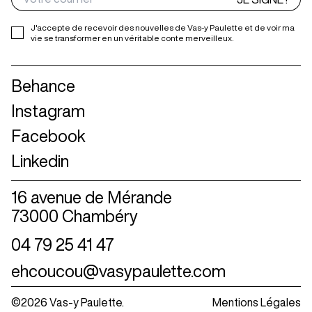
J'accepte de recevoir des nouvelles de Vas-y Paulette et de voir ma
vie se transformer en un véritable conte merveilleux.
Behance
Instagram
Facebook
Linkedin
1
6
a
v
e
n
u
e
d
e
M
é
r
a
n
d
e
7
3
0
0
0
C
h
a
m
b
é
r
y
0
4
7
9
2
5
4
1
4
7
e
h
c
o
u
c
o
u
@
v
a
s
y
p
a
u
l
e
t
t
e
.
c
o
m
©2026 Vas-y Paulette.
Mentions Légales