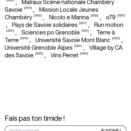
[2022]
,
Malraux Scène nationale Chambéry
[2019]
Savoie
,
Mission Locale Jeunes
[2022]
[2022]
[2020]
Chambéry
,
Nicolo e Marina
,
o79
[2017]
,
Pays de Savoie solidaires
,
Run motion
[2021]
[2021]
,
Sciences po Grenoble
,
Terre à
[2019]
[2022]
Terre
,
Université Savoie Mont Blanc
,
[2021]
Université Grenoble Alpes
,
Village by CA
[2022]
[2022]
des Savoie
,
Vins Perret
Fais pas ton timide !
JE SIGNE !